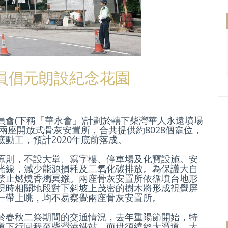
員倡元朗設紀念花園
會(下稱「華永會」)計劃於轄下柴灣華人永遠墳場
兩座開放式骨灰安置所，合共提供約8028個龕位，
動工，預計2020年底前落成。
原則，不設大堂、寫字樓、停車場及化寶設施。安
光線，減少能源損耗及二氧化碳排放。為保護大自
禁止燃燒香燭冥鏹。兩座骨灰安置所依循墳台地形
現時相關地段對下斜坡上茂密的樹木將形成視覺屏
一帶上眺，均不易察覺兩座骨灰安置所。
於春秋二祭期間的交通情況，去年重陽節開始，特
道下行回程至柴灣港鐵站，而毋須繞經大潭道，大