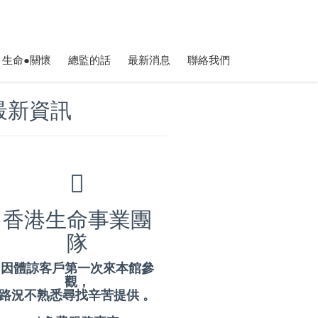
生命●關懷
總監的話
最新消息
聯絡我們
最新資訊
香港生命事業團
隊
因體諒客戶第一次來本館參
觀，
路況不熟悉尋找辛苦提供 。