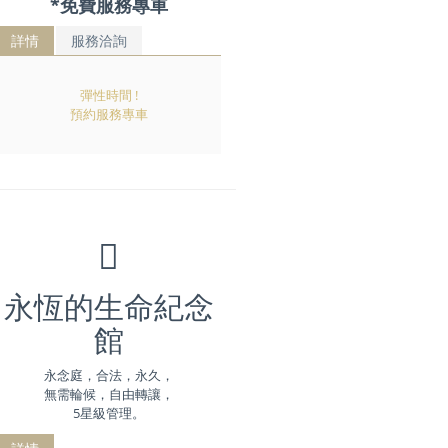
*免費服務專車
詳情
服務洽詢
彈性時間 !
預約服務專車
永恆的生命紀念
館
永念庭，合法，永久，
無需輪候，自由轉讓，
5星級管理。