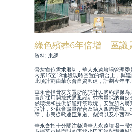
綠色殯葬6年倍增 區議
資料: 東網
骨灰龕位需求殷切，華人永遠墳場管理委員
內第15至18地段現時空置的墳台上，興建
此項計劃由華永會自資興建，計劃今年年底
華永會指骨灰安置所的設計以簡約環保為
置所採用開放式通風設計並盡量採納自然
然環境和提供舒適拜祭環境，安置所內將
設計，外觀會盡量配合及融入四周景觀。
障，市民從歌連臣角道、柴灣以及小西灣
華永會指十分關注柴灣華人永遠墳場一帶
為掃墓市民而設的專線小巴可經柴灣連城