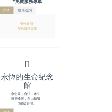
*免費服務專車
詳情
服務洽詢
彈性時間 !
預約服務專車
永恆的生命紀念
館
永念庭，合法，永久，
無需輪候，自由轉讓，
5星級管理。