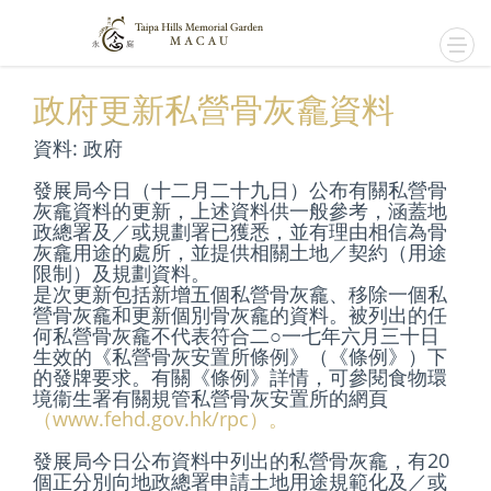
政府更新私營骨灰龕資料
資料: 政府
發展局今日（十二月二十九日）公布有關私營骨
灰龕資料的更新，上述資料供一般參考，涵蓋地
政總署及／或規劃署已獲悉，並有理由相信為骨
灰龕用途的處所，並提供相關土地／契約（用途
限制）及規劃資料。
是次更新包括新增五個私營骨灰龕、移除一個私
營骨灰龕和更新個別骨灰龕的資料。被列出的任
何私營骨灰龕不代表符合二○一七年六月三十日
生效的《私營骨灰安置所條例》（《條例》）下
的發牌要求。有關《條例》詳情，可參閱食物環
境衞生署有關規管私營骨灰安置所的網頁
（www.fehd.gov.hk/rpc）。
發展局今日公布資料中列出的私營骨灰龕，有20
個正分別向地政總署申請土地用途規範化及／或