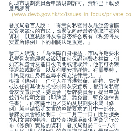
向城市規劃委員會申請規劃許可。資料已上載發
展局網頁
（www.devb.gov.hk/tc/issues_in_focus/private_
發展局發言人說：「有意向私營骨灰龕經營者購
買骨灰龕位的市民，應緊記向經營者索取詳盡的
資料，以查核該骨灰龕是否符合所有《私營骨灰
安置所條例》下的相關法定規定。」
發言人續說：「為保障自身權益，市民亦應要求
私營骨灰龕經營者說明如何保證消費者權益，例
如若私營骨灰龕日後倒閉或遭取締，他們可否獲
得退款或賠償，以及有關安排詳情。有需要時，
市民應就自身權益尋求獨立法律意見。」
根據《條例》，任何人在香港營辦、維持、管理
或以任何其他方式控制骨灰安置所，都須向私營
骨灰安置所發牌委員會（發牌委員會）提出申請
並領有指明文書（即牌照、豁免書、暫免法律責
任書），而有關土地／契約及規劃要求屬《條
例》就申請指明文書的整體要求的其中一部分。
發牌委員會將於明日（十二月三十日）開始接受
指明文書的申請。由於食物環境衞生署會另行公
布《條例》實施的資料，發展局擬於二○一八年
三月底（即《條例》的寬限期屆滿後）最後一次