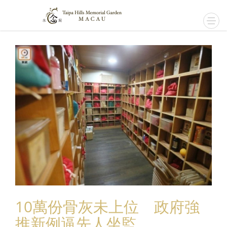
10萬份骨灰未上位 政府強
推新例逼先人坐監