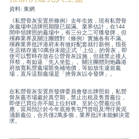
資料: 東網
《私營骨灰安置所條例》去年生效，現有私營骨
灰龕場申請牌照期限已屆滿。業界估計，在144
間申領牌照的龕場中，有三分之二可獲發牌，但
殯葬業界及關注團體對《條例》實施各有不滿。
殯葬業界批評港府未有做好配套就行新例，指長
生店積存逾10萬份未能正式「上位」的骨灰，即
使可以暫時存放在公營骨灰設施，但就禁止後人
拜祭，有如逼「先人坐監」。關注團體則炮轟港
府放寬私營龕場豁免補地價，等如放生違規龕
場，直斥這類龕場是「挾骨灰以令發牌」。
在私營骨灰安置所發牌委員會發出牌照前，私營
骨灰龕市場處於真空期，禁止出租及售賣龕位，
即使已買位亦不能上位封碑。至於公營龕位供
應，當局預計於今年底推售屯門曾咀及灣仔黃泥
涌新龕位，合共僅2萬多個，業界批評未能解決需
求。