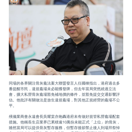
同場的各界關注骨灰龕法案大聯盟發言人任國棟指出，港府過去多
番提醒市民，違規龕場未必能獲發牌，但去年當局突然繞過立法
會，擴大私營骨灰龕場豁免補地價的條件，並豁免提交交通影響評
估。他批評有關做法是放生違規龕場，對其他正規經營的龕場不公
平。
殯儀業商會永遠會長吳耀棠亦炮轟港府未有做好規管私營龕場配套
措施。他稱長生店業界已累積逾10萬份未能正式「上位」的骨灰，
雖然當局可以提供骨灰暫存服務，但暫存後卻禁止後人到場拜祭悼