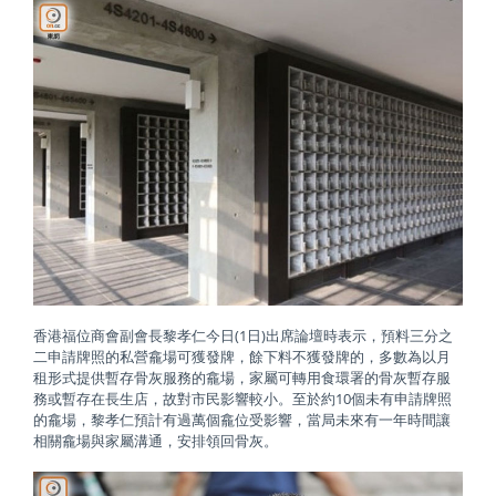
香港福位商會副會長黎孝仁今日(1日)出席論壇時表示，預料三分之
二申請牌照的私營龕場可獲發牌，餘下料不獲發牌的，多數為以月
租形式提供暫存骨灰服務的龕場，家屬可轉用食環署的骨灰暫存服
務或暫存在長生店，故對市民影響較小。至於約10個未有申請牌照
的龕場，黎孝仁預計有過萬個龕位受影響，當局未來有一年時間讓
相關龕場與家屬溝通，安排領回骨灰。