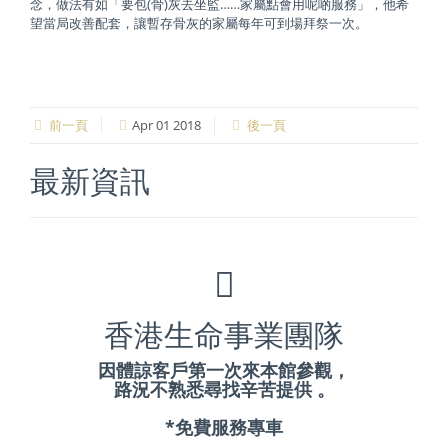
念，做法有如「要包(骨)灰去坐監……家屬點會用呢啲服務」，他希
望當局改善配套，讓暫存骨灰的家屬每年可到場拜祭一次。
前一頁
Apr 01 2018
後一頁
最新資訊
香港生命事業團隊
因體諒客戶第一次來本館參觀，
路況不熟悉尋找辛苦提供 。
*免費服務專車