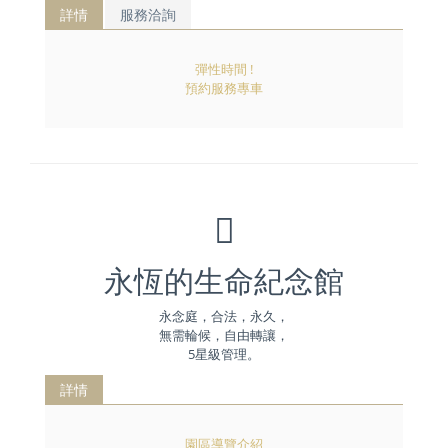
詳情
服務洽詢
彈性時間 !
預約服務專車
永恆的生命紀念館
永念庭，合法，永久，
無需輪候，自由轉讓，
5星級管理。
詳情
園區導覽介紹