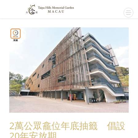
2萬公眾龕位年底抽籤 倡設
20年安放期