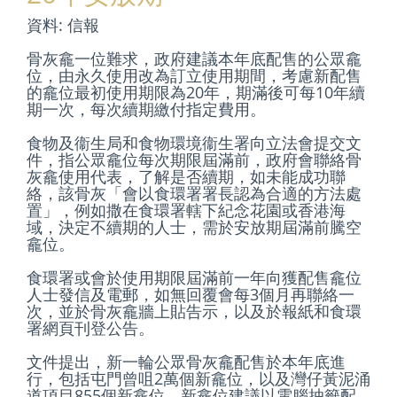
資料: 信報
骨灰龕一位難求，政府建議本年底配售的公眾龕
位，由永久使用改為訂立使用期間，考慮新配售
的龕位最初使用期限為20年，期滿後可每10年續
期一次，每次續期繳付指定費用。
食物及衞生局和食物環境衞生署向立法會提交文
件，指公眾龕位每次期限屆滿前，政府會聯絡骨
灰龕使用代表，了解是否續期，如未能成功聯
絡，該骨灰「會以食環署署長認為合適的方法處
置」，例如撒在食環署轄下紀念花園或香港海
域，決定不續期的人士，需於安放期屆滿前騰空
龕位。
食環署或會於使用期限屆滿前一年向獲配售龕位
人士發信及電郵，如無回覆會每3個月再聯絡一
次，並於骨灰龕牆上貼告示，以及於報紙和食環
署網頁刊登公告。
文件提出，新一輪公眾骨灰龕配售於本年底進
行，包括屯門曾咀2萬個新龕位，以及灣仔黃泥涌
道項目855個新龕位。新龕位建議以電腦抽籤配