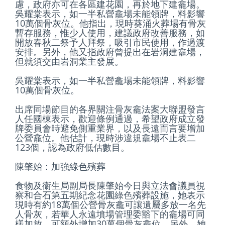
慮，政府亦可在各區建花園，再於地下建龕場。
吳耀棠表示，如一半私營龕場未能領牌，料影響
10萬個骨灰位。他指出，現時葵涌火葬場有骨灰
暫存服務，惟少人使用，建議政府改善服務，如
開放春秋二祭予人拜祭，吸引市民使用，作過渡
安排。另外，他又指政府曾提出在岩洞建龕場，
但就須交由岩洞業主發展。
吳耀棠表示，如一半私營龕場未能領牌，料影響
10萬個骨灰位。
出席同場節目的各界關注骨灰龕法案大聯盟發言
人任國棟表示，歡迎條例通過，希望政府成立發
牌委員會時避免側重業界，以及長遠而言要增加
公營龕位。他估計，現時涉違規龕場不止表二
123個，認為政府低估數目。
陳肇始：加強綠色殯葬
食物及衞生局副局長陳肇始今日與立法會議員視
察和合石第五期紀念花園綠色殯葬設施，她表示
現時有約18萬個公營骨灰龕可讓遺屬多放一名先
人骨灰，若華人永遠墳場管理委豁下的龕場可同
樣加放，可額外增加30萬個骨灰龕位。另外，她