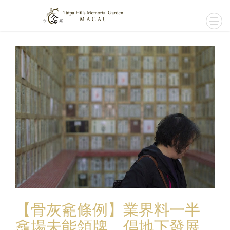
【骨灰龕條例】業界料一半
龕場未能領牌 倡地下發展