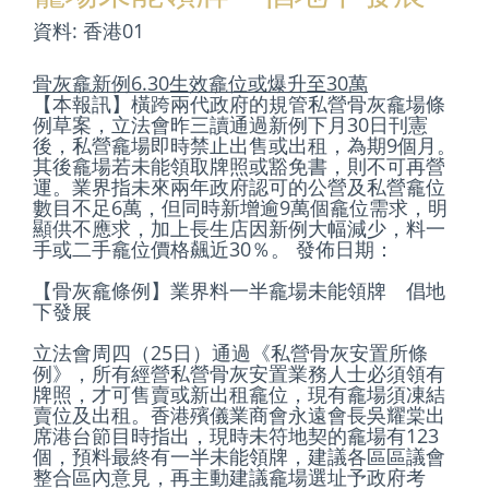
資料: 香港01
骨灰龕新例6.30生效龕位或爆升至30萬
【本報訊】橫跨兩代政府的規管私營骨灰龕場條
例草案，立法會昨三讀通過新例下月30日刊憲
後，私營龕場即時禁止出售或出租，為期9個月。
其後龕場若未能領取牌照或豁免書，則不可再營
運。業界指未來兩年政府認可的公營及私營龕位
數目不足6萬，但同時新增逾9萬個龕位需求，明
顯供不應求，加上長生店因新例大幅減少，料一
手或二手龕位價格飆近30％。 發佈日期：
【骨灰龕條例】業界料一半龕場未能領牌 倡地
下發展
立法會周四（25日）通過《私營骨灰安置所條
例》，所有經營私營骨灰安置業務人士必須領有
牌照，才可售賣或新出租龕位，現有龕場須凍結
賣位及出租。香港殯儀業商會永遠會長吳耀棠出
席港台節目時指出，現時未符地契的龕場有123
個，預料最終有一半未能領牌，建議各區區議會
整合區內意見，再主動建議龕場選址予政府考