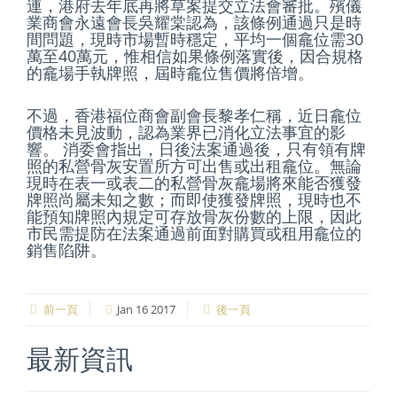
連，港府去年底再將草案提交立法會審批。殯儀
業商會永遠會長吳耀棠認為，該條例通過只是時
間問題，現時市場暫時穩定，平均一個龕位需30
萬至40萬元，惟相信如果條例落實後，因合規格
的龕場手執牌照，屆時龕位售價將倍增。
不過，香港福位商會副會長黎孝仁稱，近日龕位
價格未見波動，認為業界已消化立法事宜的影
響。 消委會指出，日後法案通過後，只有領有牌
照的私營骨灰安置所方可出售或出租龕位。無論
現時在表一或表二的私營骨灰龕場將來能否獲發
牌照尚屬未知之數；而即使獲發牌照，現時也不
能預知牌照內規定可存放骨灰份數的上限，因此
市民需提防在法案通過前面對購買或租用龕位的
銷售陷阱。
前一頁
Jan 16 2017
後一頁
最新資訊