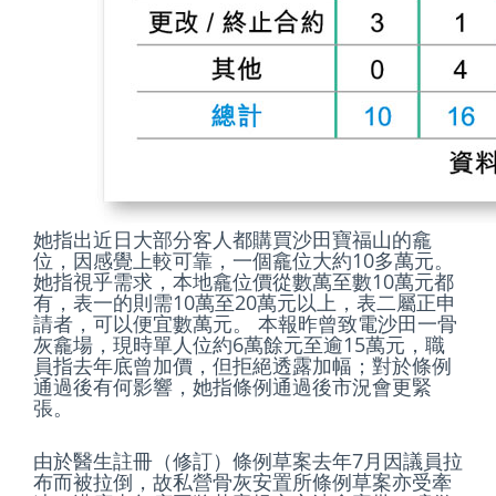
她指出近日大部分客人都購買沙田寶福山的龕
位，因感覺上較可靠，一個龕位大約10多萬元。
她指視乎需求，本地龕位價從數萬至數10萬元都
有，表一的則需10萬至20萬元以上，表二屬正申
請者，可以便宜數萬元。 本報昨曾致電沙田一骨
灰龕場，現時單人位約6萬餘元至逾15萬元，職
員指去年底曾加價，但拒絕透露加幅；對於條例
通過後有何影響，她指條例通過後市況會更緊
張。
由於醫生註冊（修訂）條例草案去年7月因議員拉
布而被拉倒，故私營骨灰安置所條例草案亦受牽