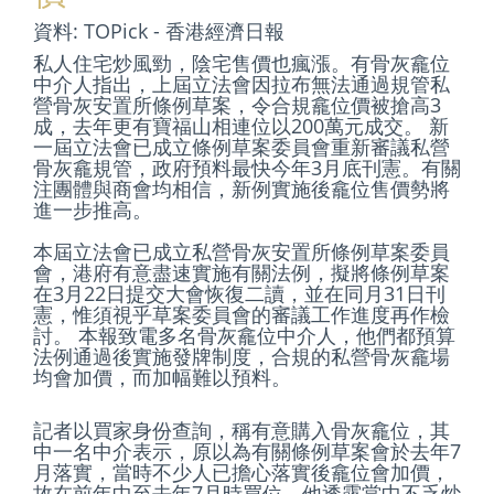
資料: TOPick - 香港經濟日報
私人住宅炒風勁，陰宅售價也瘋漲。有骨灰龕位
中介人指出，上屆立法會因拉布無法通過規管私
營骨灰安置所條例草案，令合規龕位價被搶高3
成，去年更有寶福山相連位以200萬元成交。 新
一屆立法會已成立條例草案委員會重新審議私營
骨灰龕規管，政府預料最快今年3月底刊憲。有關
注團體與商會均相信，新例實施後龕位售價勢將
進一步推高。
本屆立法會已成立私營骨灰安置所條例草案委員
會，港府有意盡速實施有關法例，擬將條例草案
在3月22日提交大會恢復二讀，並在同月31日刊
憲，惟須視乎草案委員會的審議工作進度再作檢
討。 本報致電多名骨灰龕位中介人，他們都預算
法例通過後實施發牌制度，合規的私營骨灰龕場
均會加價，而加幅難以預料。
記者以買家身份查詢，稱有意購入骨灰龕位，其
中一名中介表示，原以為有關條例草案會於去年7
月落實，當時不少人已擔心落實後龕位會加價，
故在前年中至去年7月時買位，他透露當中不乏炒