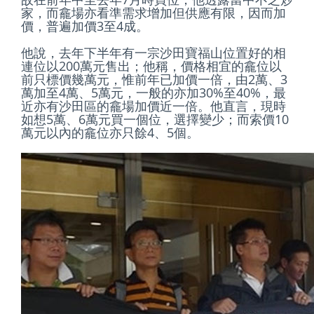
家，而龕場亦看準需求增加但供應有限，因而加
價，普遍加價3至4成。
他說，去年下半年有一宗沙田寶福山位置好的相
連位以200萬元售出；他稱，價格相宜的龕位以
前只標價幾萬元，惟前年已加價一倍，由2萬、3
萬加至4萬、5萬元，一般的亦加30%至40%，最
近亦有沙田區的龕場加價近一倍。他直言，現時
如想5萬、6萬元買一個位，選擇變少；而索價10
萬元以內的龕位亦只餘4、5個。