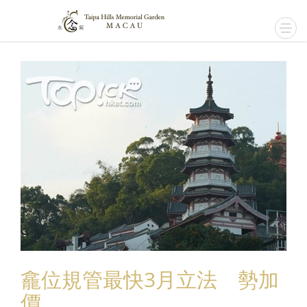
龕位規管最快3月立法 勢加
價