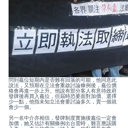
問到龕位短期內是否難有回落的可能，他同意此
說法，又預期在立法會重啟討論條例後，龕位價
格會再進一步上升。他說有部分客人有意待政府
發牌後再買入龕位，但屆時恐要面對加價、選擇
少一點，他指未知立法會要討論多久，賣一個就
會少一個。
另一名中介亦相信，發牌制度實施後龕位一定會
加價，她又估計有關條例出台需時，難言應該購